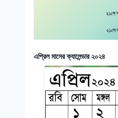
২১শে শ্
২১শে 
এপ্রিল মাসের ক্যালেন্ডার ২০২৪