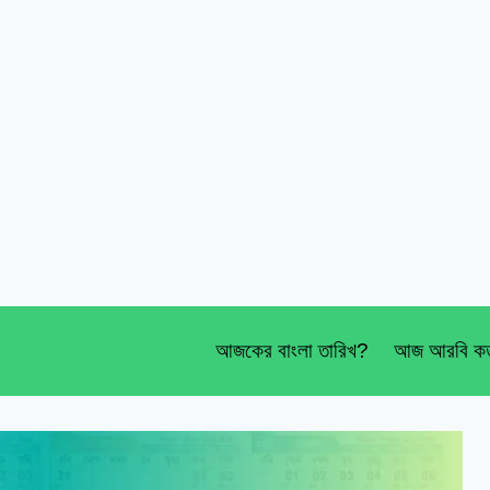
আজকের বাংলা তারিখ?
আজ আরবি কত