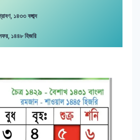
রাবণ, ১৪৩৩ বঙ্গাব্দ
সফর, ১৪৪৮ হিজরি